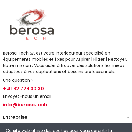
Berosa Tech SA est votre interlocuteur spécialisé en
équipements mobiles et fixes pour Aspirer | Filtrer | Nettoyer.
Notre mission : Vous aider à trouver des solutions les mieux
adaptées à vos applications et besoins professionnels.
Une question ?
+ 41 32 729 30 30
Envoyez-nous un email
info@berosa.tech
Entreprise
Espace client
Ce site web utilise des cookies pour vous garantir la