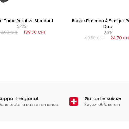
se Turbo Rotative Standard
Brosse Plumeau À Franges P
0223
Durs
59,00 CHF
139,70 CHF
0199
49,50 CHF
24,70 CH
Support régional
Garantie suisse
Dans toute la suisse romande
Soyez 100% serein