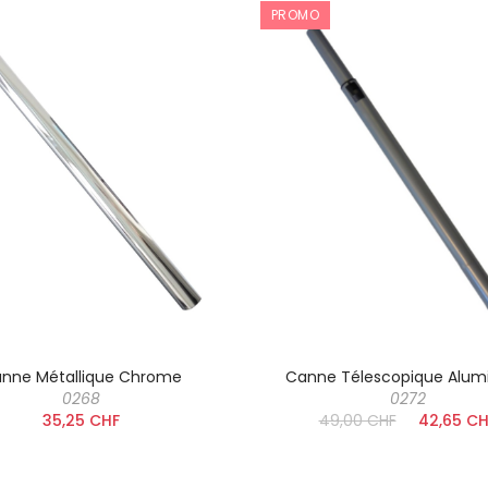
PROMO
nne Métallique Chrome
Canne Télescopique Alum
0268
0272
35,25 CHF
49,00 CHF
42,65 CH