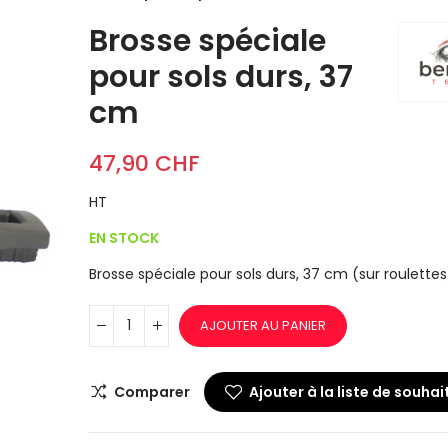
sols durs, 37
Brosse spéciale
47,90 CHF
pour sols durs, 37
cm
Prise STANDA
19,80 CHF
47,90 CHF
HT
EN STOCK
Poignée coud
standard alu
Brosse spéciale pour sols durs, 37 cm (sur roulettes
59,50 CHF
AJOUTER AU PANIER
Comparer
Ajouter à la liste de souhai