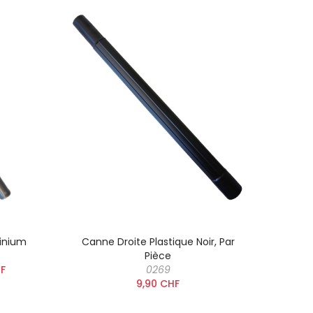
inium
Canne Droite Plastique Noir, Par
Cann
Pièce
F
0269
9,90 CHF