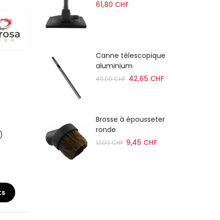
 cm
61,80 CHF
RD
Canne télescopique
aluminium
42,65 CHF
49,00 CHF
ée
Brosse à épousseter
minium
ronde
)
9,45 CHF
12,00 CHF
ts