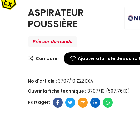
sols durs, 37
ASPIRATEUR
47,90 CHF
POUSSIÈRE
Prise STANDA
Prix sur demande
19,80 CHF
Comparer
Ajouter à la liste de souhai
Poignée coud
No d'article :
3707/10 Z22 EXA
standard alu
59,50 CHF
Ouvrir la fiche technique :
3707/10 (507.76KB)