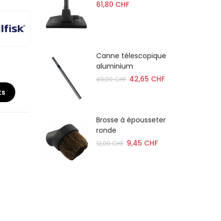
 cm
61,80 CHF
RD
Canne télescopique
aluminium
42,65 CHF
49,00 CHF
ts
ée
Brosse à épousseter
minium
ronde
9,45 CHF
12,00 CHF