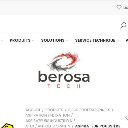
Li
PRODUITS
SOLUTIONS
SERVICE TECHNIQUE
ACCUEIL
PRODUITS
POUR PROFESSIONNELS
ASPIRATION / FILTRATION
ASPIRATEURS INDUSTRIELS
Brosse spécia
ATEX / ANTIDÉFLAGRANTS
ASPIRATEUR POUSSIÈRE