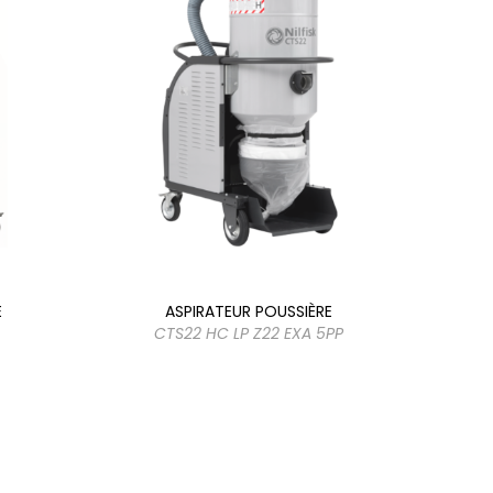
E
ASPIRATEUR POUSSIÈRE
CTS22 HC LP Z22 EXA 5PP