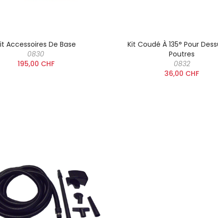
products at this time.
it Accessoires De Base
Kit Coudé À 135° Pour Des
0830
Poutres
195,00 CHF
0832
36,00 CHF