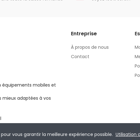
Entreprise
Es
À propos de nous
M
Contact
M
Po
Po
en équipements mobiles et
les mieux adaptées à vos
l
 pour vous garantir la meilleure expérience possible.
Utilisation