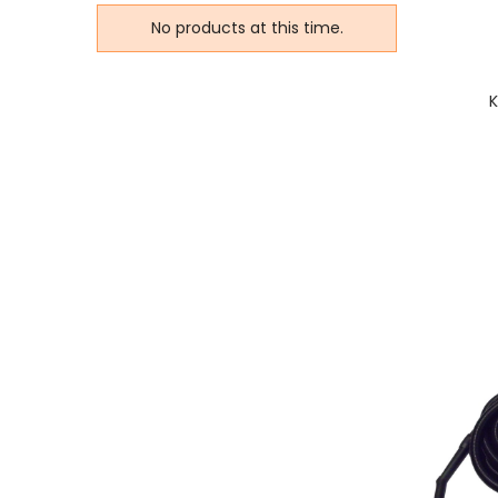
me.
No products at this time.
No 
K