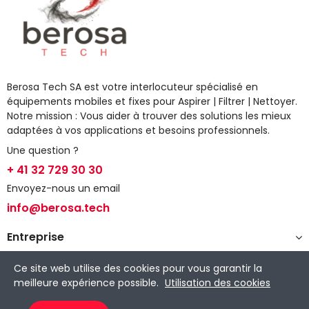
Berosa Tech SA est votre interlocuteur spécialisé en
équipements mobiles et fixes pour Aspirer | Filtrer | Nettoyer.
Notre mission : Vous aider à trouver des solutions les mieux
adaptées à vos applications et besoins professionnels.
Une question ?
+ 41 32 729 30 30
Envoyez-nous un email
info@berosa.tech
Entreprise
Espace client
Ce site web utilise des cookies pour vous garantir la
meilleure expérience possible.
Utilisation des cookies
Informations